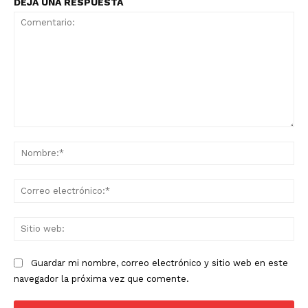
DEJA UNA RESPUESTA
Comentario:
No
Co
ele
Sit
we
Guardar mi nombre, correo electrónico y sitio web en este
navegador la próxima vez que comente.