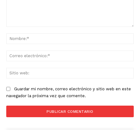
Comentario:
No
Co
ele
Sit
we
Guardar mi nombre, correo electrónico y sitio web en este
navegador la próxima vez que comente.