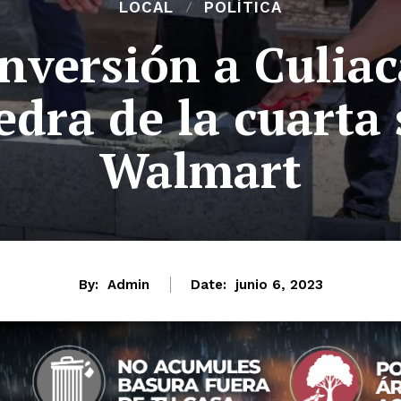
LOCAL
POLÍTICA
nversión a Culia
edra de la cuarta 
Walmart
By:
Admin
Date:
junio 6, 2023