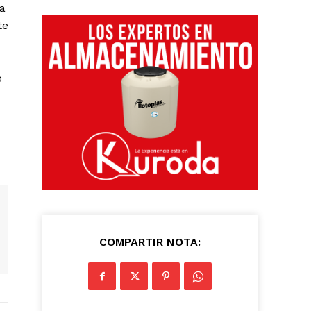
ra
te
o
COMPARTIR NOTA: