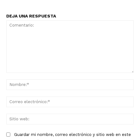
DEJA UNA RESPUESTA
Comentario:
No
Co
ele
Sit
we
Guardar mi nombre, correo electrónico y sitio web en este