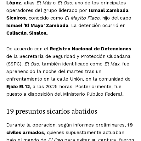
López
, alias
El Más
o
El Oso
, uno de los principales
operadores del grupo liderado por
Ismael Zambada
Sicairos
, conocido como
El Mayito Flaco
, hijo del capo
Ismael ‘El Mayo’ Zambada
. La detención ocurrió en
Culiacán, Sinaloa
.
De acuerdo con el
Registro Nacional de Detenciones
de la Secretaría de Seguridad y Protección Ciudadana
(SSPC),
El Oso
, también identificado como
El Max
, fue
aprehendido la noche del martes tras un
enfrentamiento en la calle Unión, en la comunidad de
Ejido El 12
, a las 20:25 horas. Posteriormente, fue
puesto a disposición del Ministerio Público Federal.
19 presuntos sicarios abatidos
Durante la operación, según informes preliminares,
19
civiles armados
, quienes supuestamente actuaban
bajo el mando de
El Oso
para evitar su captura, fueron