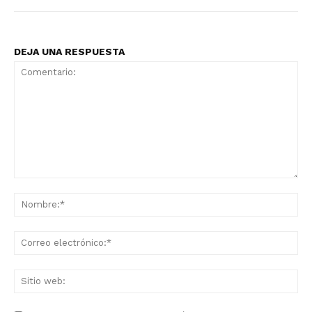
DEJA UNA RESPUESTA
Comentario:
No
Co
ele
Sit
we