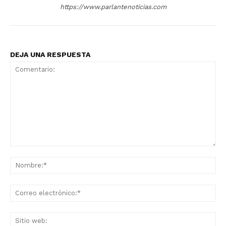
https://www.parlantenoticias.com
DEJA UNA RESPUESTA
Comentario:
No
Co
ele
Sit