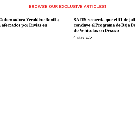
BROWSE OUR EXCLUSIVE ARTICLES!
Gobernadora Yeraldine Bonilla,
SATES recuerda que el 31 de jul
 afectados por lluvias en
concluye el Programa de Baja De
n
de Vehículos en Desuso
o
4 días ago