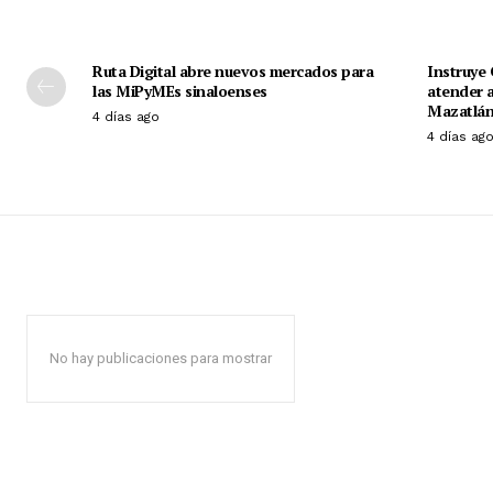
Ruta Digital abre nuevos mercados para
Instruye 
las MiPyMEs sinaloenses
atender a
Mazatlá
4 días ago
4 días ag
No hay publicaciones para mostrar