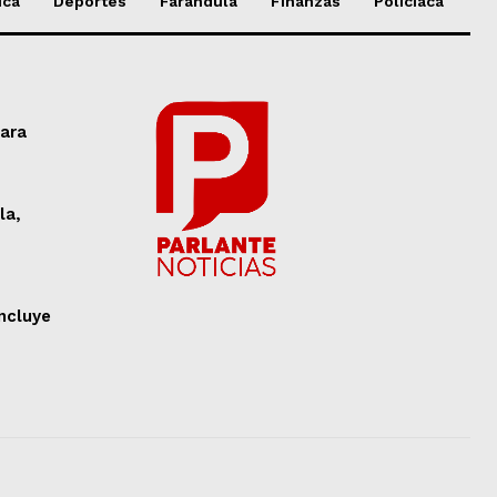
ica
Deportes
Farándula
Finanzas
Policíaca
para
la,
ncluye