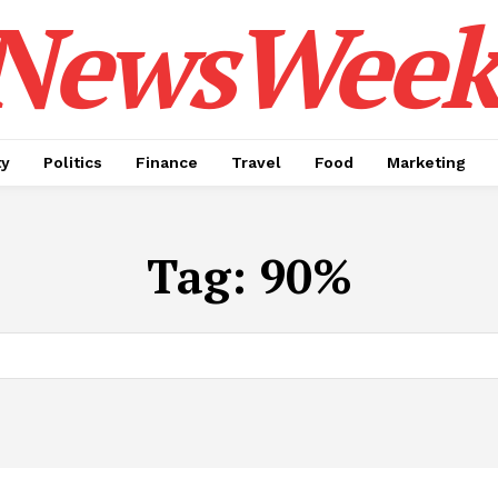
NewsWeek
ty
Politics
Finance
Travel
Food
Marketing
Tag:
90%