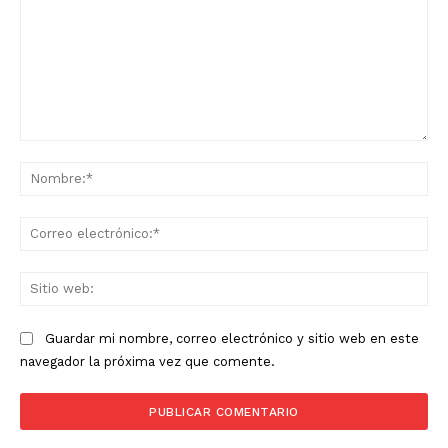
Comentario:
No
Co
ele
Sit
we
Guardar mi nombre, correo electrónico y sitio web en este
navegador la próxima vez que comente.