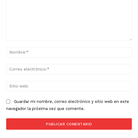
Comentario:
No
Co
ele
Sit
we
Guardar mi nombre, correo electrónico y sitio web en este
navegador la próxima vez que comente.