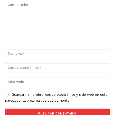
Comentario:
No
Co
ele
Sit
we
Guardar mi nombre, correo electrónico y sitio web en este
navegador la próxima vez que comente.