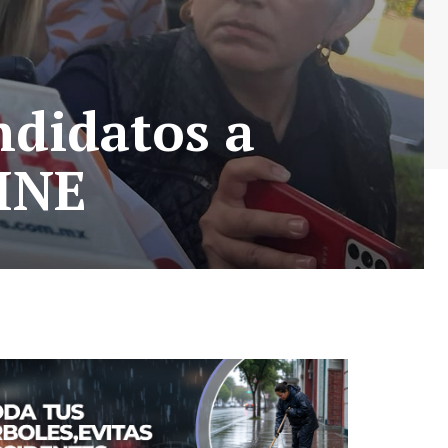
ndidatos a
 INE