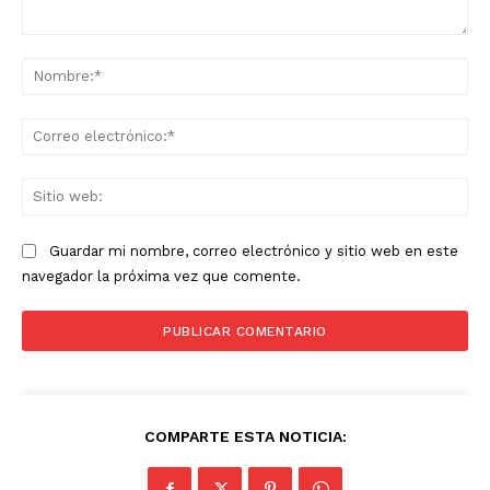
Comentario:
No
Co
ele
Sit
we
Guardar mi nombre, correo electrónico y sitio web en este
navegador la próxima vez que comente.
COMPARTE ESTA NOTICIA: