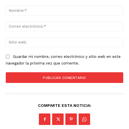
Comentario:
No
Co
ele
Sit
we
Guardar mi nombre, correo electrónico y sitio web en este
navegador la próxima vez que comente.
COMPARTE ESTA NOTICIA: