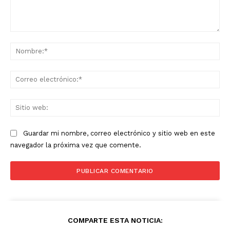
Comentario:
No
Co
ele
Sit
we
Guardar mi nombre, correo electrónico y sitio web en este
navegador la próxima vez que comente.
COMPARTE ESTA NOTICIA: