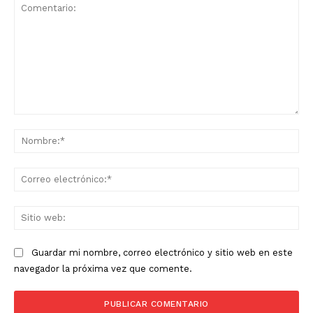
Comentario:
No
Co
ele
Sit
we
Guardar mi nombre, correo electrónico y sitio web en este
navegador la próxima vez que comente.