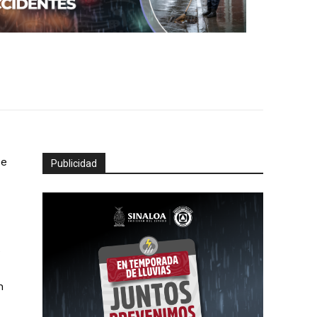
de
Publicidad
e
n