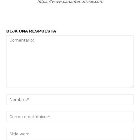
https://www.parlantenoticias.com
DEJA UNA RESPUESTA
Comentario:
No
Co
ele
Sit
we