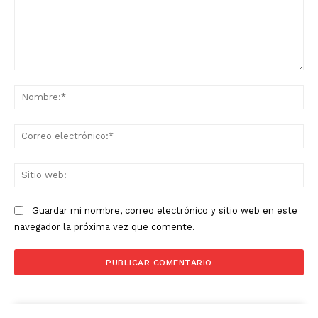
Comentario:
No
Co
ele
Sit
we
Guardar mi nombre, correo electrónico y sitio web en este
navegador la próxima vez que comente.