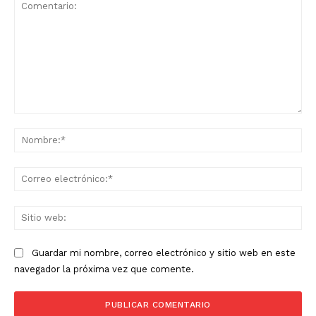
Comentario:
No
Co
ele
Sit
we
Guardar mi nombre, correo electrónico y sitio web en este
navegador la próxima vez que comente.